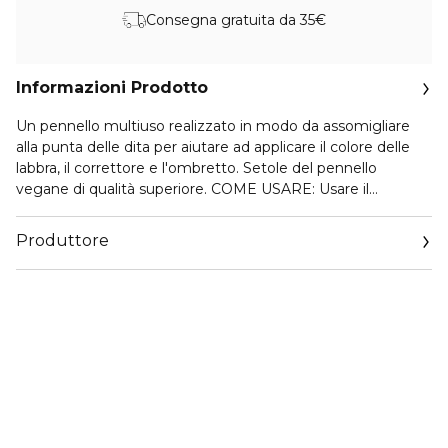
Consegna gratuita da 35€
Informazioni Prodotto
Un pennello multiuso realizzato in modo da assomigliare
alla punta delle dita per aiutare ad applicare il colore delle
labbra, il correttore e l'ombretto. Setole del pennello
vegane di qualità superiore. COME USARE: Usare il
pennello per tamponare o sfumare delicatamente il
prodotto come si farebbe con la punta delle dita.
Produttore