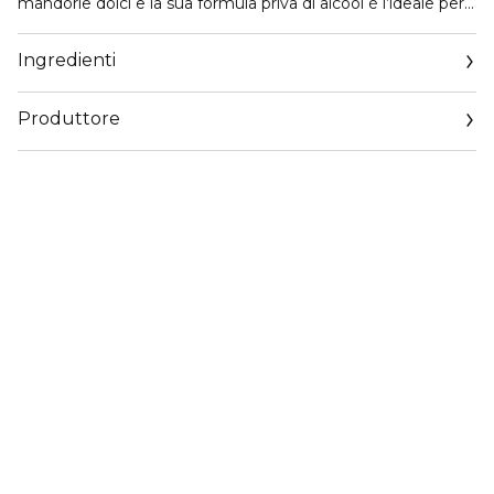
mandorle dolci e la sua formula priva di alcool è l’ideale per
le pelli sensibili.
Ingredienti
Produttore
Email
qualityenquiries@rituals.com