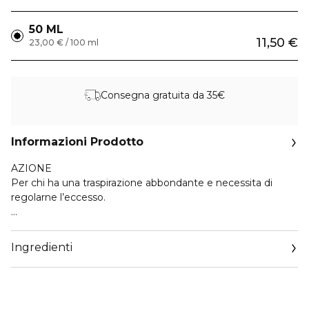
50 ML
11,50 €
23,00 € / 100 ml
Consegna gratuita da 35€
Informazioni Prodotto
AZIONE
Per chi ha una traspirazione abbondante e necessita di
regolarne l’eccesso.
92% ingredienti di origine naturale.
Dermatologicamente testato.
Ingredienti
Testato a Nichel, Cromo, Cobalto e Mercurio.
Senza siliconi, parabeni, oli minerali.
ATTIVI