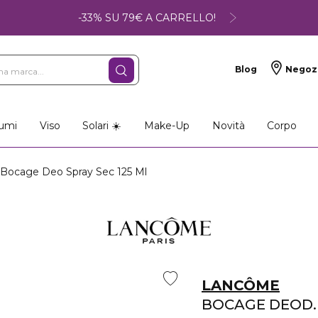
-33% SU 79€ A CARRELLO!
Blog
Negoz
umi
Viso
Solari ☀️
Make-Up
Novità
Corpo
ocage Deo Spray Sec 125 Ml
LANCÔME
BOCAGE DEOD.