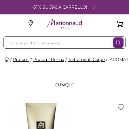
-31% SU 59€ A CARRELLO!
Profumi
Profumi Donna
Trattamenti Corpo
AROMATIC