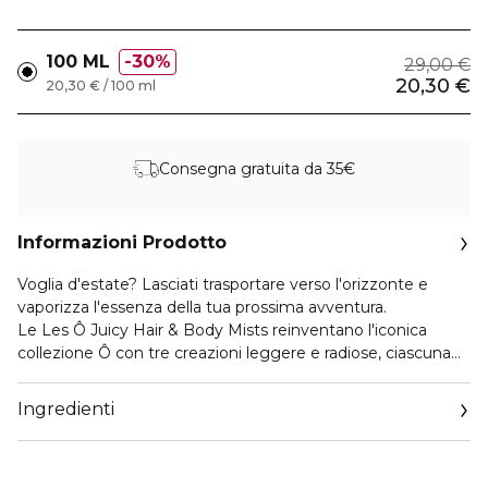
100 ML
30%
29,00 €
20,30 €
20,30 € / 100 ml
Consegna gratuita da 35€
Informazioni Prodotto
Voglia d'estate? Lasciati trasportare verso l'orizzonte e
vaporizza l'essenza della tua prossima avventura.
Le Les Ô Juicy Hair & Body Mists reinventano l'iconica
collezione Ô con tre creazioni leggere e radiose, ciascuna
animata da note fruttate fresche, irresistibili e
straordinariamente seducenti, esaltate da ingredienti
Ingredienti
d'eccezione e accordate a un diverso stato d'animo.
Ô Oui Juicy Mist racchiude l'essenza dell'euforia pura. Il