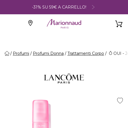
-31% SU 59€ A CARRELLO!
Profumi
Profumi Donna
Trattamenti Corpo
Ô OUI - J