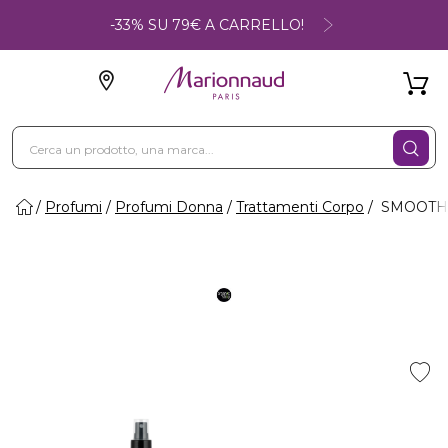
-33% SU 79€ A CARRELLO!
Profumi
Profumi Donna
Trattamenti Corpo
SMOOTHING