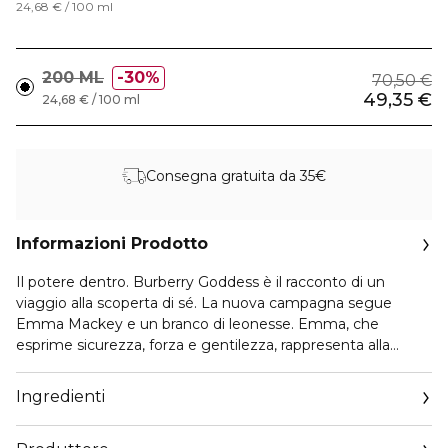
24,68 € / 100 ml
200 ML
30%
70,50 €
49,35 €
24,68 € / 100 ml
Consegna gratuita da 35€
Informazioni Prodotto
Il potere dentro. Burberry Goddess è il racconto di un
viaggio alla scoperta di sé. La nuova campagna segue
Emma Mackey e un branco di leonesse. Emma, che
esprime sicurezza, forza e gentilezza, rappresenta alla
perfezione lo spirito di Burberry Goddess Eau de Parfum.
Ingredienti
Burberry Goddess Body Lotion è infusa della fragranza
gourmand aromatica unica Burberry Goddess Eau de