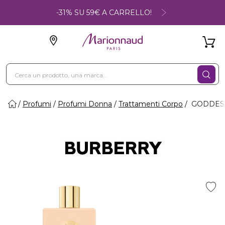
-31% SU 59€ A CARRELLO!
Profumi
Profumi Donna
Trattamenti Corpo
GODDESS 