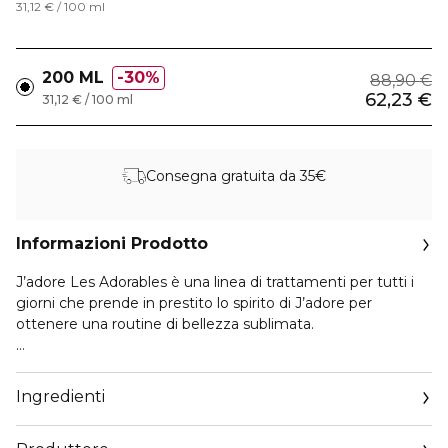
31,12 € / 100 ml
200 ML
30%
88,90 €
62,23 €
31,12 € / 100 ml
Consegna gratuita da 35€
Informazioni Prodotto
J’adore Les Adorables è una linea di trattamenti per tutti i
giorni che prende in prestito lo spirito di J’adore per
ottenere una routine di bellezza sublimata.
Il latte corpo della collezione possiede una formula
composta per il 92%* da ingredienti di origine naturale ed è
Ingredienti
infusa con un estratto di gelsomino. Dopo l’applicazione, la
pelle è idratata e delicatamente esaltata dalle note floreali