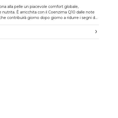
ona alla pelle un piacevole comfort globale,
 e nutrita. È arricchita con il Coenzima Q10 dalle note
 che contribuirà giorno dopo giorno a ridurre i segni del
ormazione di rughe sottili, rivitalizzando ed
tima base per il make up.
ne naturale.
estato.
, Cobalto e Mercurio.
e paraffina.
uronico, Burro di Cacao.
terso la pelle del viso, applicare la crema,
ento con un leggero massaggio. Per un risultato
rattamento con Dermoline Viso Crema notte antietà.