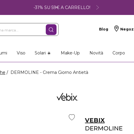
-31% SU 59€ A CARRELLO!
Blog
Negoz
umi
Viso
Solari ☀️
Make-Up
Novità
Corpo
ghe
DERMOLINE - Crema Giorno Antietà
VEBIX
DERMOLINE