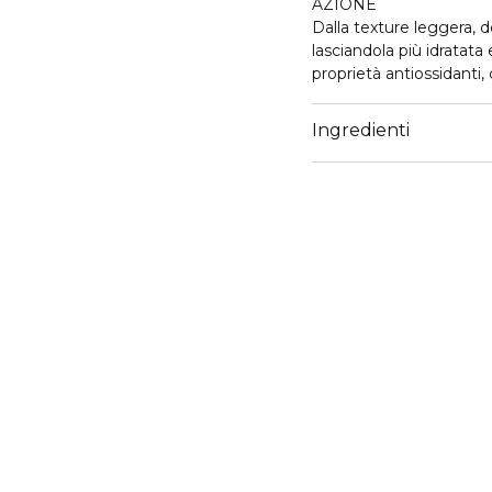
AZIONE
Dalla texture leggera, d
lasciandola più idratata
proprietà antiossidanti,
tempo, contrastando la f
illuminando la pelle. Ot
Ingredienti
96% ingredienti di origi
Dermatologicamente t
Testato a Nichel, Cromo
Senza siliconi, parabeni 
ATTIVI
Coenzima Q10, Acido Ial
USO
Al mattino, dopo aver de
favorendone l'assorbim
ottimale completa il t