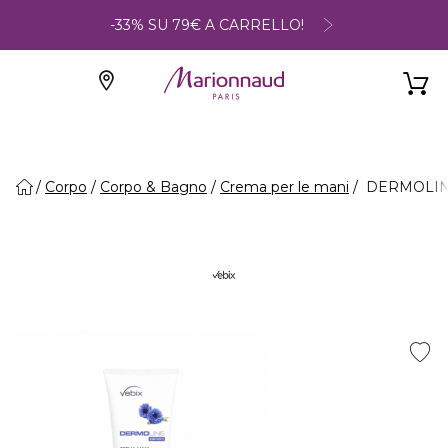
-33% SU 79€ A CARRELLO!
Corpo
Corpo & Bagno
Crema per le mani
DERMOLINE