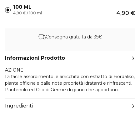
100 ML
4,90 €
4,90 € / 100 ml
Consegna gratuita da 35€
Informazioni Prodotto
AZIONE
Di facile assorbimento, è arricchita con estratto di Fiordaliso,
pianta officinale dalle note proprietà idratanti e rinfrescanti,
Pantenolo ed Olio di Germe di grano che apportano
rapidamente sollievo e nutrimento. L’uso ripetuto durante
la giornata permetterà alla pelle delle mani di risultare
Ingredienti
morbida, vellutata e protetta.
Consigliato per chi ha mani secche o stressate, per chi
desidera idratare e proteggere la pelle delle mani e per chi
cerca una crema mani nutriente ma leggera.