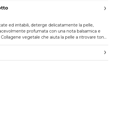
otto
ate ed irritabili, deterge delicatamente la pelle,
 piacevolmente profumata con una nota balsamica e
il Collagene vegetale che aiuta la pelle a ritrovare tono
 sue proprietà ridensificanti. Contiene estratti di
lissa dalle proprietà calmanti, rinfrescanti e
cate, irritabili o soggette a rossori, per chi cerca
 sole, vento o stress cutaneo e per chi desidera
mediato sulla pelle.
ine naturale
estato.
, Cobalto e Mercurio.
tiche, oli minerali e siliconi.
amina E, Camomilla, Lavanda, Melissa.