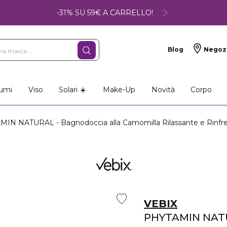
-31% SU 59€ A CARRELLO!
Blog
Negoz
umi
Viso
Solari ☀️
Make-Up
Novità
Corpo
IN NATURAL - Bagnodoccia alla Camomilla Rilassante e Rinfr
VEBIX
PHYTAMIN NAT