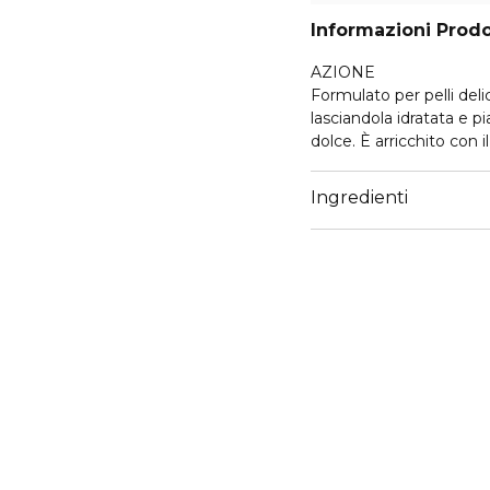
Informazioni Prod
AZIONE
Formulato per pelli delic
lasciandola idratata e
dolce. È arricchito con 
ed elasticità grazie alle
Camomilla, Lavanda e Me
Ingredienti
restitutive.
Consigliato per pelli deli
un’azione calmante dopo
freschezza e sollievo im
88% ingredienti di orig
Dermatologicamente t
Testato a Nichel, Cromo
Senza parabeni, microplas
ATTIVI
Collagene vegetale, Vit