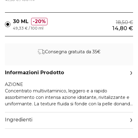
30 ML
20%
18,50 €
14,80 €
49,33 € / 100 ml
Consegna gratuita da 35€
Informazioni Prodotto
AZIONE
Concentrato multivitaminico, leggero e a rapido
assorbimento con intensa azione idratante, rivitalizzante e
uniformante. La texture fluida si fonde con la pelle donando
un’immediata sensazione di freschezza e comfort. L’uso
quotidiano aiuta a valorizzare l’aspetto naturale
Ingredienti
dell’incarnato, lasciando la pelle morbida, luminosa e
visibilmente più uniforme. La sua formula contiene un
complesso multivitaminico ad azione antiossidante con