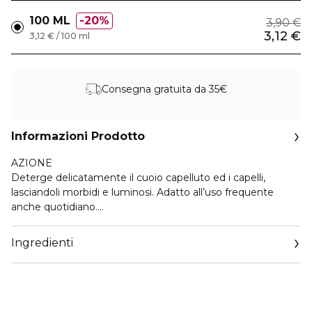
100 ML
20%
3,90 €
3,12 €
3,12 € / 100 ml
Consegna gratuita da 35€
Informazioni Prodotto
AZIONE
Deterge delicatamente il cuoio capelluto ed i capelli,
lasciandoli morbidi e luminosi. Adatto all’uso frequente
anche quotidiano.
92% ingredienti di origine naturale.
Ingredienti
Dermatologicamente testato.
Testato a Nichel, Cromo, Cobalto e Mercurio.
Senza parabeni, oli minerali, siliconi.