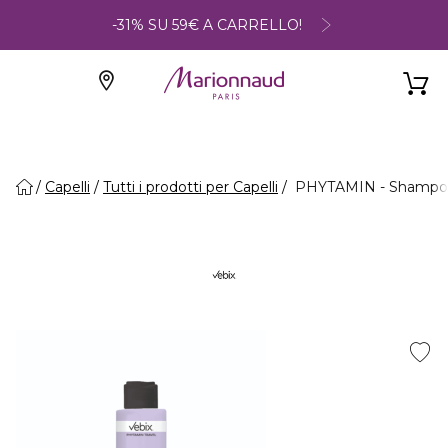
-31% SU 59€ A CARRELLO!
Capelli
Tutti i prodotti per Capelli
PHYTAMIN - Shampoo 