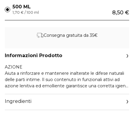
500 ML
8,50 €
1,70 € / 100 ml
Consegna gratuita da 35€
Informazioni Prodotto
AZIONE
Aiuta a rinforzare e mantenere inalterate le difese naturali
delle parti intime. Il suo contenuto in funzionali attivi ad
azione lenitiva ed emolliente garantisce una corretta igiene
quotidiana, rispettando il naturale pH delle mucose. Il
quotidiano utilizzo del prodotto assicura un prolungato
Ingredienti
benessere lasciando una piacevole sensazione di
freschezza.
91% ingredienti di origine naturale.
pH 4.5.