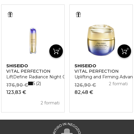
SHISEIDO
SHISEIDO
VITAL PERFECTION
VITAL PERFECTION
ced Eye Cream
LiftDefine Radiance Night Concentrate
Uplifting and Firming Adva
5
2
2 formati
176,90 €
126,90 €
123,83 €
82,48 €
2 formati