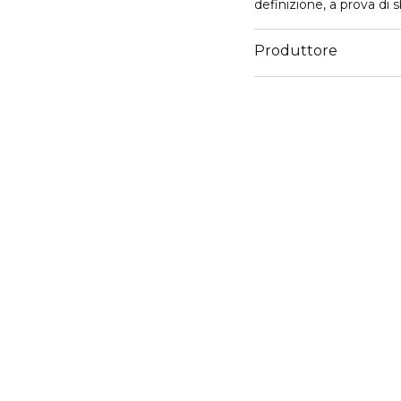
definizione, a prova di 
Produttore
Email
https://corp.shiseido.c