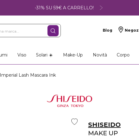
-31% SU 59€ A CARRELLO!
Blog
Negoz
umi
Viso
Solari ☀️
Make-Up
Novità
Corpo
perial Lash Mascara Ink
SHISEIDO
MAKE UP