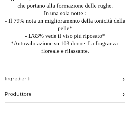
che portano alla formazione delle rughe.
In una sola notte :
- Il 79% nota un miglioramento della tonicità della
pelle*
- L'83% vede il viso più riposato*
*Autovalutazione su 103 donne. La fragranza:
floreale e rilassante.
Ingredienti
Produttore
Email
https://corp.shiseido.com/en/scp/inquiry/mail/form.php