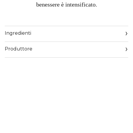
benessere è intensificato.
Ingredienti
Produttore
Email
https://corp.shiseido.com/en/scp/inquiry/mail/form.php