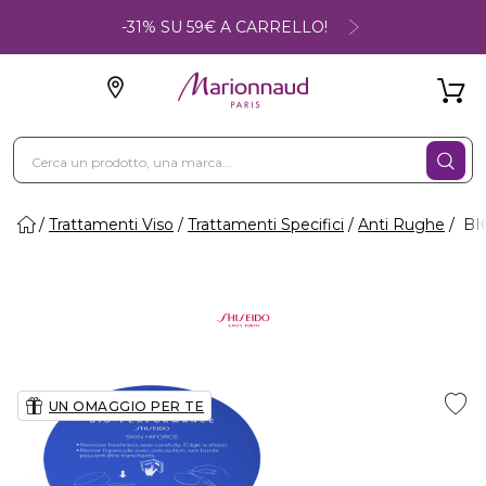
-31% SU 59€ A CARRELLO!
Trattamenti Viso
Trattamenti Specifici
Anti Rughe
BI
UN OMAGGIO PER TE