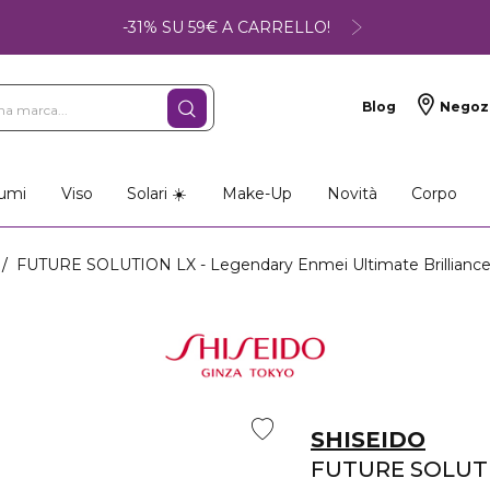
-31% SU 59€ A CARRELLO!
Blog
Negoz
so
Make-up
Profumi
umi
Viso
Solari ☀️
Make-Up
Novità
Corpo
FUTURE SOLUTION LX - Legendary Enmei Ultimate Brillianc
SHISEIDO
FUTURE SOLUT