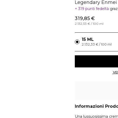
Legendary Enmei 
319 punti fedeltà
graz
319,85 €
2.132,33 € / 100 ml
15 ML
2.132,33 € / 100 ml
Informazioni Prod
Una lussuosissima crem