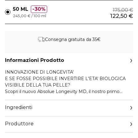
50 ML
30%
175,00 €
122,50 €
245,00 € / 100 ml
Consegna gratuita da 35€
Informazioni Prodotto
INNOVAZIONE DI LONGEVITA'
E SE FOSSE POSSIBILE INVERTIRE L'ETA' BIOLOGICA
VISIBILE DELLA TUA PELLE?
Scopri il nuovo Absolue Longevity MD, il nostro primo
trattamento di longevità proattivo e personalizzato, ideato
per invertire l’età biologica visibile della pelle, in ogni fase
Ingredienti
della vita.
Produttore
Scegli il tuo protocollo di longevità:
[Pelli giovani] Anticipate - [Pelli segnate] Intercept - [Pelli
Email
mature] Reset