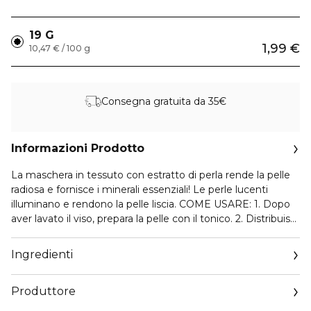
19 G
1,99 €
10,47 € / 100 g
Consegna gratuita da 35€
Informazioni Prodotto
La maschera in tessuto con estratto di perla rende la pelle
radiosa e fornisce i minerali essenziali! Le perle lucenti
illuminano e rendono la pelle liscia. COME USARE: 1. Dopo
aver lavato il viso, prepara la pelle con il tonico. 2. Distribuisci
uniformemente la maschera facciale sul viso. 3. Lascia agire
per 15-20 minuti e rimuovi la maschera. 4. Tampona
Ingredienti
delicatamente fino a completo assorbimento.
Produttore