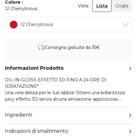
Colore
Vista:
Lista
Griglia
12 Cherrylicious
12 Cherrylicious
Consegna gratuita da 35€
Informazioni Prodotto
OIL-IN-GLOSS EFFETTO 3D FINO A 24 ORE DI
IDRATAZIONE*
Una vera delizia per le tue labbra! Ottieni una brillantezza
juicy effetto 3D senza alcuna sensazione appiccicosa.
Superpotenziato con il 20% di squalano, JuicyTreat offre
fino al +70% di idratazione* in una sola applicazione.
Ingredienti
L'applicatore è progettato per abbracciare le tue labbra e
rilasciare la quantità ideale di prodotto in una sola passata.
Indicazioni di smaltimento
Attenzione: più lo usi, più ne vorrai.