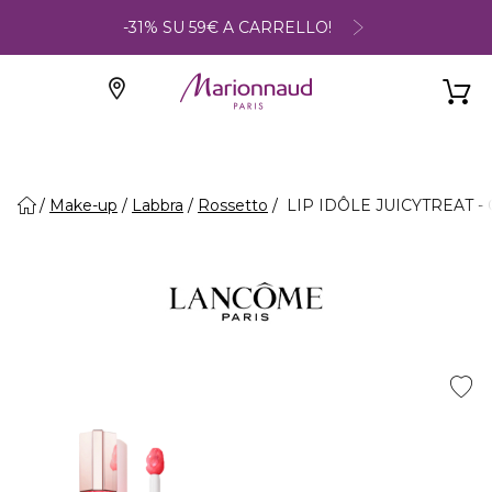
-31% SU 59€ A CARRELLO!
Make-up
Labbra
Rossetto
LIP IDÔLE JUICYTREAT - Oi