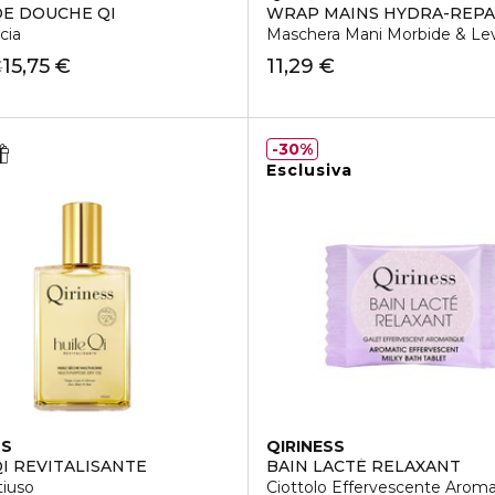
DE DOUCHE QI
WRAP MAINS HYDRA-REPA
cia
Maschera Mani Morbide & Le
15,75 €
11,29 €
€
30%
Esclusiva
SS
QIRINESS
QI REVITALISANTE
BAIN LACTÉ RELAXANT
tiuso
Ciottolo Effervescente Aroma