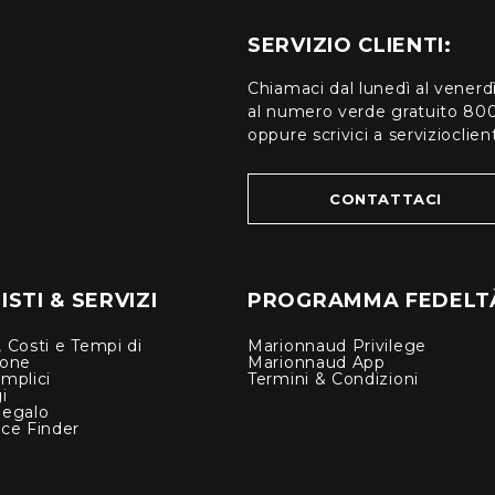
SERVIZIO CLIENTI:
Chiamaci dal lunedì al venerd
al numero verde gratuito 80
oppure scrivici a serviziocli
CONTATTACI
STI & SERVIZI
PROGRAMMA FEDELT
 Costi e Tempi di
Marionnaud Privilege
ione
Marionnaud App
mplici
Termini & Condizioni
i
Regalo
nce Finder