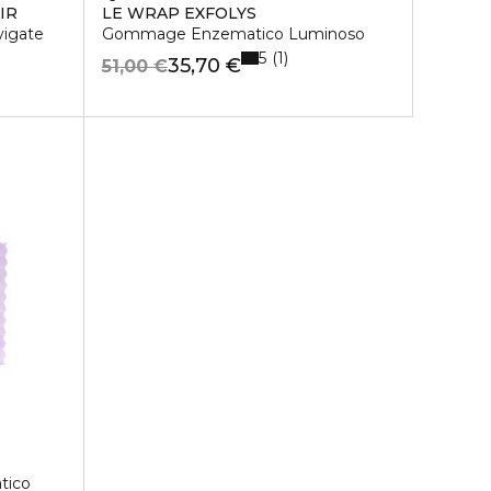
IR
LE WRAP EXFOLYS
vigate
Gommage Enzematico Luminoso
5
1
35,70 €
51,00 €
tico