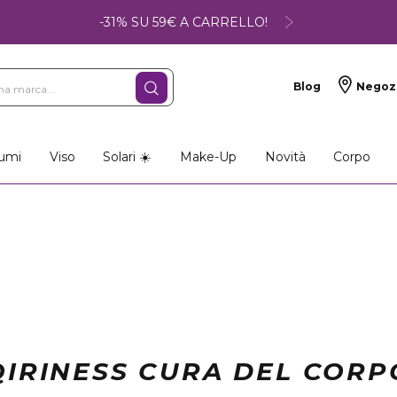
-31% SU 59€ A CARRELLO!
Blog
Negoz
umi
Viso
Solari ☀️
Make-Up
Novità
Corpo
QIRINESS CURA DEL CORP