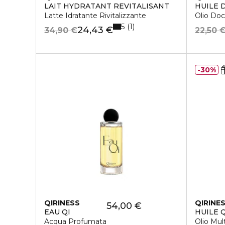
LAIT HYDRATANT REVITALISANT
HUILE 
Latte Idratante Rivitalizzante
Olio Doc
5
1
24,43 €
34,90 €
22,50 
30%
QIRINESS
QIRINE
54,00 €
EAU QI
HUILE 
Acqua Profumata
Olio Mul