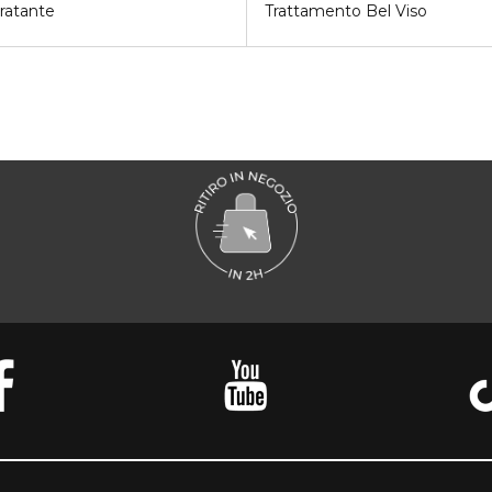
dratante
Trattamento Bel Viso