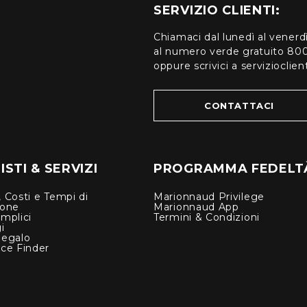
SERVIZIO CLIENTI:
Chiamaci dal lunedì al venerd
al numero verde gratuito 80
oppure scrivici a serviziocli
CONTATTACI
STI & SERVIZI
PROGRAMMA FEDELT
 Costi e Tempi di
Marionnaud Privilege
ione
Marionnaud App
mplici
Termini & Condizioni
i
Regalo
nce Finder