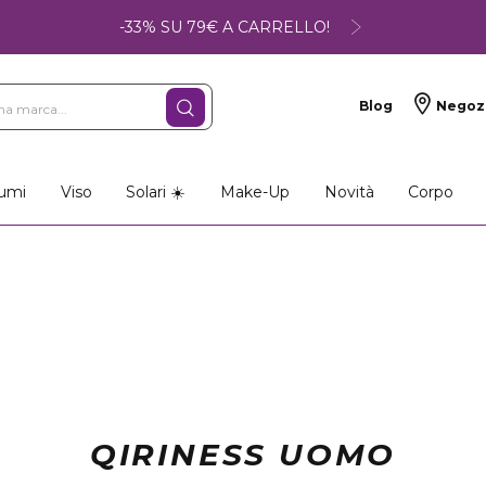
-33% SU 79€ A CARRELLO!
Blog
Negoz
umi
Viso
Solari ☀️
Make-Up
Novità
Corpo
QIRINESS UOMO