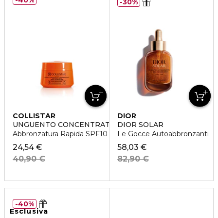
40%
30%
COLLISTAR
DIOR
UNGUENTO CONCENTRATO SUPERABBRONZANTE
DIOR SOLAR
Abbronzatura Rapida SPF10
Le Gocce Autoabbronzanti
24,54 €
58,03 €
40,90 €
82,90 €
40%
Esclusiva