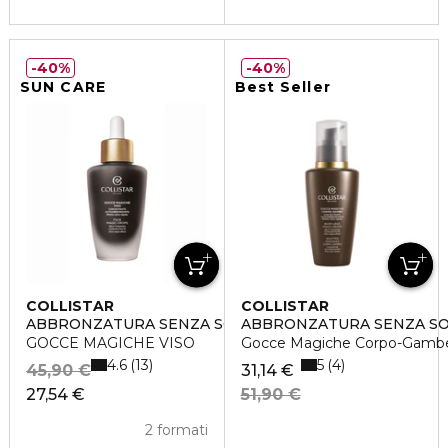
40%
40%
SUN CARE
Best Seller
COLLISTAR
COLLISTAR
ABBRONZATURA SENZA SOLE
ABBRONZATURA SENZA S
GOCCE MAGICHE VISO
Gocce Magiche Corpo-Gamb
4.6
5
13
4
45,90 €
31,14 €
27,54 €
51,90 €
2 formati