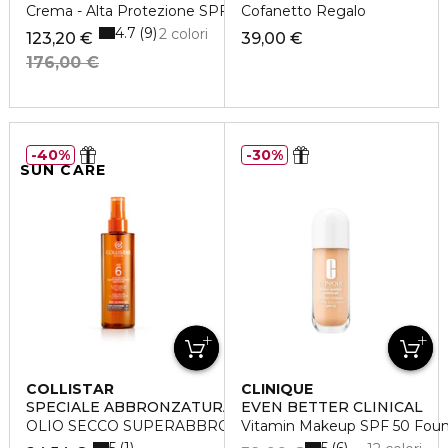
Crema - Alta Protezione SPF30
Cofanetto Regalo
4.7
9
2 colori
123,20 €
39,00 €
176,00 €
40%
30%
SUN CARE
COLLISTAR
CLINIQUE
SPECIALE ABBRONZATURA PERFETTA
EVEN BETTER CLINICAL
OLIO SECCO SUPERABBRONZANTE IDRATANTE SPF 6
Vitamin Makeup SPF 50 Foun
5
5