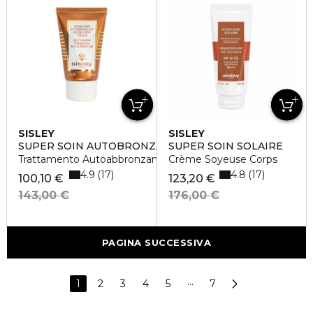
SISLEY
SISLEY
SUPER SOIN AUTOBRONZANT HYDRATANT VISAGE
SUPER SOIN SOLAIRE
Trattamento Autoabbronzante Idratante Viso
Crème Soyeuse Corps
4.9
4.8
17
17
100,10 €
123,20 €
143,00 €
176,00 €
PAGINA SUCCESSIVA
1
2
3
4
5
···
7