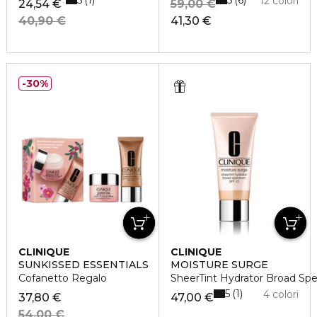
1
6
12 colori
24,54 €
59,00 €
40,90 €
41,30 €
30%
CLINIQUE
CLINIQUE
SUNKISSED ESSENTIALS
MOISTURE SURGE
Cofanetto Regalo
SheerTint Hydrator Broad Sp
5
1
4 colori
37,80 €
47,00 €
54,00 €