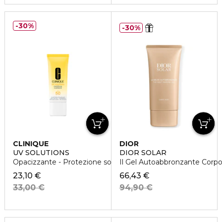
30%
30%
CLINIQUE
DIOR
UV SOLUTIONS
DIOR SOLAR
Opacizzante - Protezione solare SPF 50
Il Gel Autoabbronzante Corp
23,10 €
66,43 €
33,00 €
94,90 €