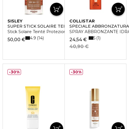
SISLEY
COLLISTAR
SUPER STICK SOLAIRE TEINTÉ SPF 50+
SPECIALE ABBRONZATURA
Stick Solaire Teinté Protezione Molto Alta
SPRAY ABBRONZANTE IDRA
4.9
5
14
1
50,00 €
24,54 €
40,90 €
30%
30%