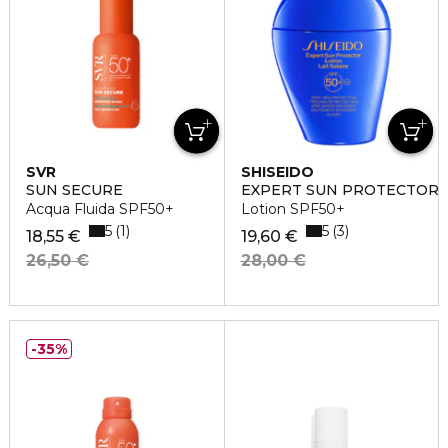
SVR
SHISEIDO
SUN SECURE
EXPERT SUN PROTECTOR
Acqua Fluida SPF50+
Lotion SPF50+
5
5
1
3
18,55 €
19,60 €
26,50 €
28,00 €
35%