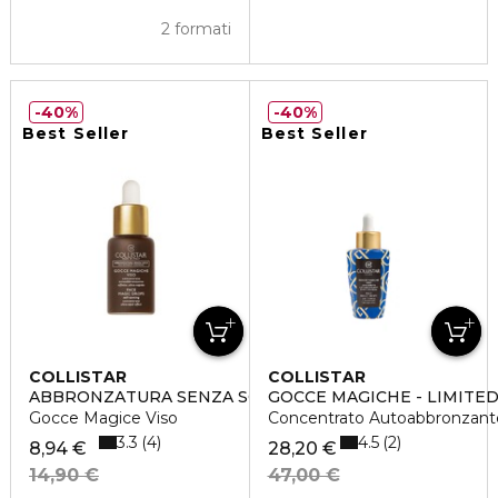
2 formati
40%
40%
Best Seller
Best Seller
COLLISTAR
COLLISTAR
ABBRONZATURA SENZA SOLE
GOCCE MAGICHE - LIMITED
Gocce Magice Viso
Concentrato Autoabbronzante
3.3
4.5
4
2
8,94 €
28,20 €
14,90 €
47,00 €