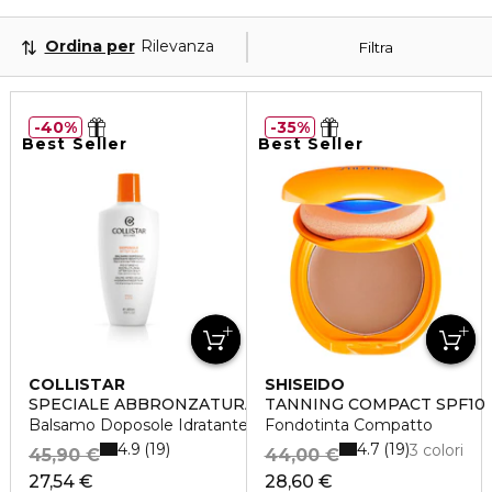
Ordina per
Rilevanza
Filtra
40%
35%
Best Seller
Best Seller
COLLISTAR
SHISEIDO
SPECIALE ABBRONZATURA PERFETTA
TANNING COMPACT SPF10
Balsamo Doposole Idratante Restitutivo
Fondotinta Compatto
4.9
4.7
19
19
3 colori
45,90 €
44,00 €
27,54 €
28,60 €