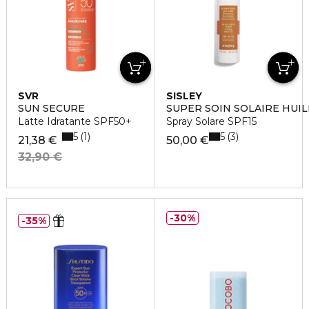
SVR
SISLEY
SUN SECURE
SUPER SOIN SOLAIRE HUIL
Latte Idratante SPF50+
Spray Solare SPF15
5
5
1
3
21,38 €
50,00 €
32,90 €
30%
35%