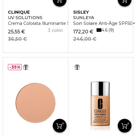
CLINIQUE
SISLEY
UV SOLUTIONS
SUNLEYA
Crema Colorata Illuminante SPF50
Soin Solaire Anti-Âge SPF50+
4.6
9
3 colori
25,55 €
172,20 €
36,50 €
246,00 €
35%