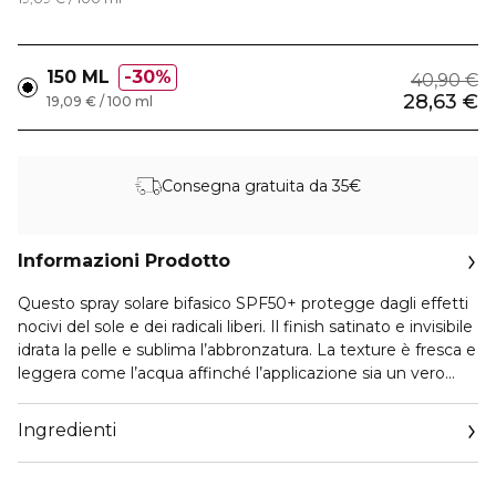
150 ML
30%
40,90 €
28,63 €
19,09 € / 100 ml
Consegna gratuita da 35€
Informazioni Prodotto
Questo spray solare bifasico SPF50+ protegge dagli effetti
nocivi del sole e dei radicali liberi. Il finish satinato e invisibile
idrata la pelle e sublima l’abbronzatura. La texture è fresca e
leggera come l’acqua affinché l’applicazione sia un vero
piacere! Inoltre, nonostante la sua straordinaria leggerezza,
è resistente all’acqua per una protezione in ogni
Ingredienti
circostanza.
La formula integra il [Solar Protect Complex], che