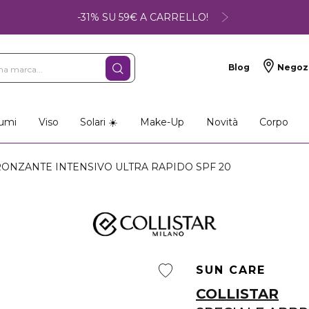
-31% SU 59€ A CARRELLO!
Blog
Negoz
umi
Viso
Solari ☀️
Make-Up
Novità
Corpo
ONZANTE INTENSIVO ULTRA RAPIDO SPF 20
SUN CARE
COLLISTAR