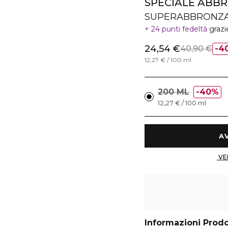
SPECIALE ABB
SUPERABBRONZAN
24 punti fedeltà
grazi
24,54 €
40,90 €
4
12,27 € / 100 ml
200 ML
40%
12,27 € / 100 ml
Informazioni Prod