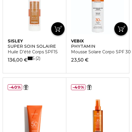
SISLEY
VEBIX
SUPER SOIN SOLAIRE
PHYTAMIN
Huile D’été Corps SPF15
Mousse Solare Corpo SPF 30 P
5
2
136,00 €
23,50 €
40%
40%