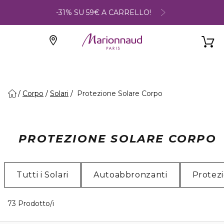
-31% SU 59€ A CARRELLO!
Corpo
Solari
Protezione Solare Corpo
PROTEZIONE SOLARE CORPO
Tutti i Solari
Autoabbronzanti
Protezi
40 Prodotti visualizzati
73 Prodotto/i