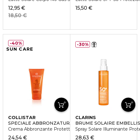
12,95 €
15,50 €
18,50 €
40%
30%
SUN CARE
COLLISTAR
CLARINS
SPECIALE ABBRONZATURA PERFETTA
BRUME SOLAIRE EMBELLI
Crema Abbronzante Protettiva SPF15
Spray Solare Illuminante Pro
24,54 €
28,63 €