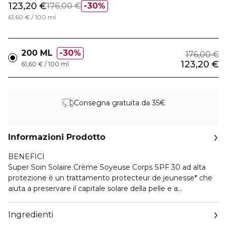
123,20 €
176,00 €
30%
61,60 € / 100 ml
200 ML
30%
176,00 €
123,20 €
61,60 € / 100 ml
Consegna gratuita da 35€
Informazioni Prodotto
BENEFICI
Super Soin Solaire Crème Soyeuse Corps SPF 30 ad alta
protezione è un trattamento protecteur de jeunesse* che
aiuta a preservare il capitale solare della pelle e a
proteggerla dagli effetti del foto-invecchiamento grazie a
un'associazione di filtri solari UVA e UVB di ultima
Ingredienti
generazione e di attivi ultra-performanti. – Un'azione anti-