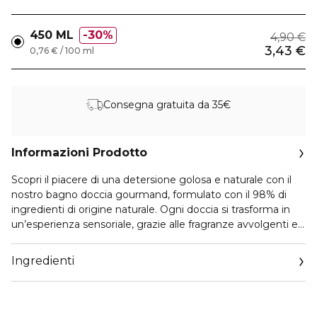
450 ML
30%
4,90 €
3,43 €
0,76 € / 100 ml
Consegna gratuita da 35€
Informazioni Prodotto
Scopri il piacere di una detersione golosa e naturale con il
nostro bagno doccia gourmand, formulato con il 98% di
ingredienti di origine naturale. Ogni doccia si trasforma in
un’esperienza sensoriale, grazie alle fragranze avvolgenti e
golose arricchite con estratti naturali. Bagno Doccia dalla
texture avvolgente, delicata e cremosa al profumo di
Ingredienti
Pistacchio cremoso.
Scopri le 6 profumazioni dei Bagno Doccia Intra Gourmand
per una pelle morbida e profumata a lungo.