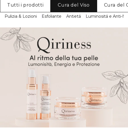
Tutti i prodotti
Cura del Viso
Cura del 
Pulizia & Lozioni
Esfoliante
Antietá
Luminositá e Anti-M