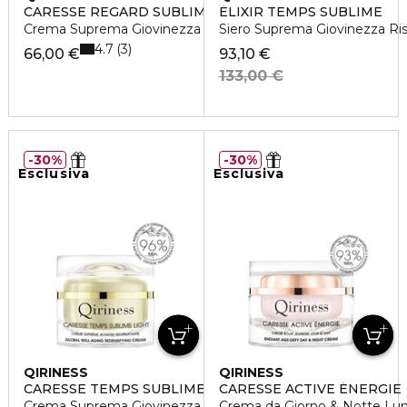
CARESSE REGARD SUBLIME
ÈLIXIR TEMPS SUBLIME
Crema Suprema Giovinezza Occhi & Labbra
Siero Suprema Giovinezza Ris
4.7
3
66,00 €
93,10 €
133,00 €
30%
30%
Esclusiva
Esclusiva
QIRINESS
QIRINESS
CARESSE TEMPS SUBLIME LIGHT
CARESSE ACTIVE ÉNERGIE
Crema Suprema Giovinezza Ridensificante Versione Light
Crema da Giorno & Notte Lum