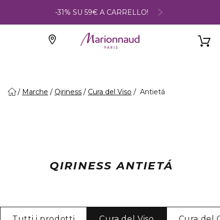
-31% SU 59€ A CARRELLO!
Marche
Qiriness
Cura del Viso
Antietá
QIRINESS ANTIETÁ
Tutti i prodotti
Cura del Viso
Cura del 