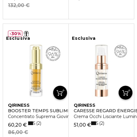
132,00 €
30%
Esclusiva
Esclusiva
QIRINESS
QIRINESS
BOOSTER TEMPS SUBLIME
CARESSE REGARD ÉNERGI
Concentrato Suprema Giovinezza
Crema Occhi Lisciante Lumin
5
5
2
2
60,20 €
51,00 €
86,00 €