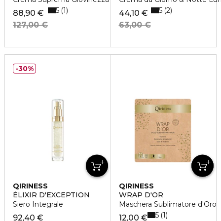
5
5
1
2
88,90 €
44,10 €
127,00 €
63,00 €
30%
QIRINESS
QIRINESS
ÉLIXIR D'EXCEPTION
WRAP D'OR
Siero Integrale
Maschera Sublimatore d'Oro
5
1
92,40 €
12,00 €