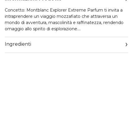
Concetto: Montblanc Explorer Extreme Parfum ti invita a
intraprendere un viaggio mozzafiato che attraversa un
mondo di avventura, mascolinità e raffinatezza, rendendo
omaggio allo spirito di esplorazione.
Flacone: Con un un design audace, moderno e innovativo,
questa fragranza maschile è racchiusa in un flacone nero
Ingredienti
con il caratteristico motivo in pelle della Maison, e coronato
da un tappo a forma di ingranaggio lucido e nero.
Superando i confini dell'innovazione tecnica, il flacone
unisce la funzionalità ad uno stile elegante e
contemporaneo.
Fragranza: Una concentrazione più intensa, ispirata al
classico Explorer Eau De Parfum, questa fragranza evoca lo
spirito assoluto dell'esplorazione: il bergamotto vibrante
rivela un’essenza intensa e rinvigorente, simbolo della
vivacità e della forza dell’esploratore intrepido. Le
sfaccettature enigmatiche e legnose di patchouli e vetiver
si fondono poi con l’accordo di ambra e cuoio: amplificando
ogni nota di questa intensa fragranza, aggiungono una
profondità calda che persiste a lungo dopo che l'avventura