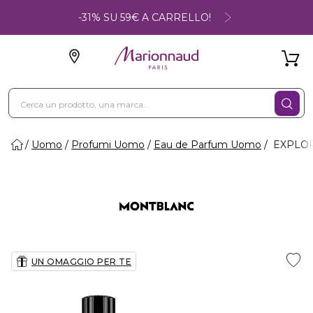
-31% SU 59€ A CARRELLO!
Uomo
Profumi Uomo
Eau de Parfum Uomo
EXPLOR
UN OMAGGIO PER TE