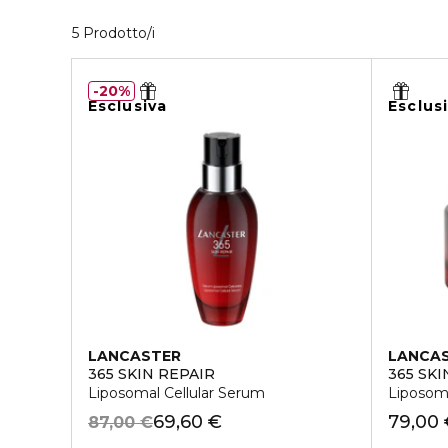
5 Prodotti visualizzati
5 Prodotto/i
20%
Esclusiva
Esclus
LANCASTER
LANCA
365 SKIN REPAIR
365 SKI
Liposomal Cellular Serum
Liposoma
69,60 €
79,00
87,00 €