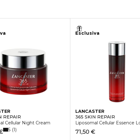
iva
Esclusiva
STER
LANCASTER
N REPAIR
365 SKIN REPAIR
l Cellular Night Cream
Liposomal Cellular Essence L
5
1
 €
71,50 €