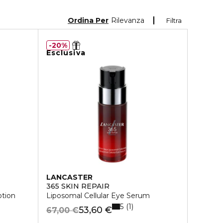
Ordina Per
Rilevanza
Filtra
20%
Esclusiva
LANCASTER
365 SKIN REPAIR
otion
Liposomal Cellular Eye Serum
5
1
53,60 €
67,00 €