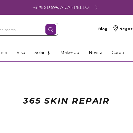
-31% SU 59€ A CARRELLO!
Blog
Negoz
umi
Viso
Solari ☀️
Make-Up
Novità
Corpo
365 SKIN REPAIR