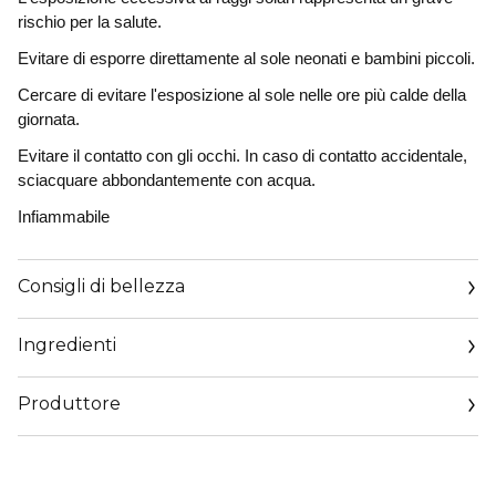
rischio per la salute.
Evitare di esporre direttamente al sole neonati e bambini piccoli.
Cercare di evitare l'esposizione al sole nelle ore più calde della
giornata.
Evitare il contatto con gli occhi. In caso di contatto accidentale,
sciacquare abbondantemente con acqua.
Infiammabile
Consigli di bellezza
Ingredienti
ALL'AVANGUARDIA NELLA
PROTEZIONE SOLARE ANTI-ETÀ
Produttore
Email
Crema Solare Protettiva SPF 50 + 150 ML
https://corp.shiseido.com/en/scp/inquiry/mail/form.php