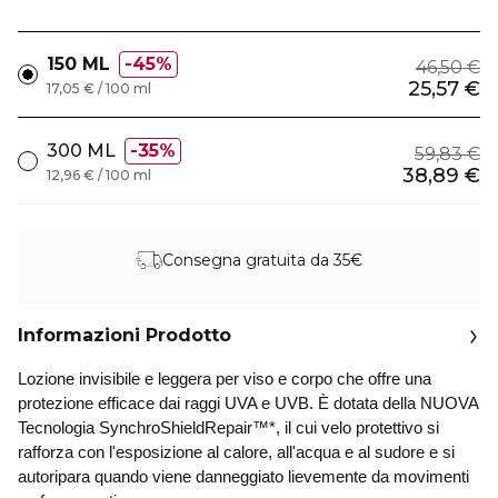
150 ML
45%
46,50 €
25,57 €
17,05 € / 100 ml
300 ML
35%
59,83 €
38,89 €
12,96 € / 100 ml
Consegna gratuita da 35€
Informazioni Prodotto
Lozione invisibile e leggera per viso e corpo che offre una
protezione efficace dai raggi UVA e UVB. È dotata della NUOVA
Tecnologia SynchroShieldRepair™*, il cui velo protettivo si
rafforza con l'esposizione al calore, all'acqua e al sudore e si
autoripara quando viene danneggiato lievemente da movimenti