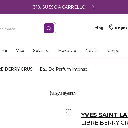
-31% SU 59€ A CARRELLO!
Blog
Negoz
umi
Viso
Solari ☀️
Make-Up
Novità
Corpo
E BERRY CRUSH - Eau De Parfum Intense
YVES SAINT L
LIBRE BERRY C