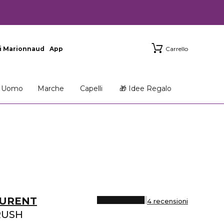
i Marionnaud
App
Carrello
Uomo
Marche
Capelli
🎁 Idee Regalo
AURENT
4 recensioni
RUSH