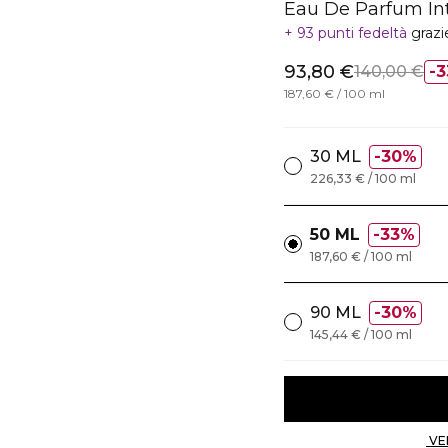
Eau De Parfum In
93 punti fedeltà
grazi
93,80 €
140,00 €
3
187,60 € / 100 ml
30 ML
30%
226,33 € / 100 ml
50 ML
33%
187,60 € / 100 ml
90 ML
30%
145,44 € / 100 ml