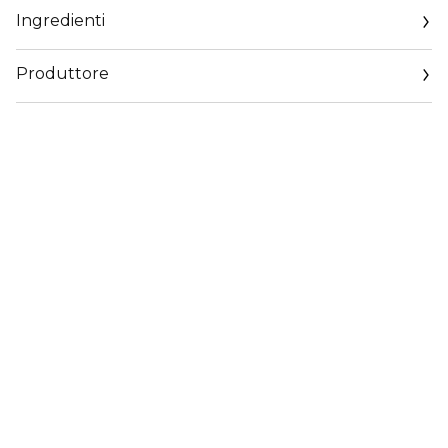
Ingredienti
Produttore
Email
https://coty.cotyconsumeraffairs.com/