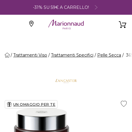
-31% SU 59€ A CARRELLO!
Trattamenti Viso
Trattamenti Specifici
Pelle Secca
365
UN OMAGGIO PER TE