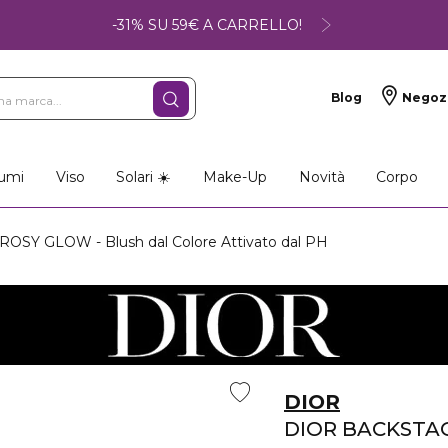
-31% SU 59€ A CARRELLO!
Blog
Negoz
umi
Viso
Solari ☀️
Make-Up
Novità
Corpo
SY GLOW - Blush dal Colore Attivato dal PH
DIOR
DIOR BACKSTA