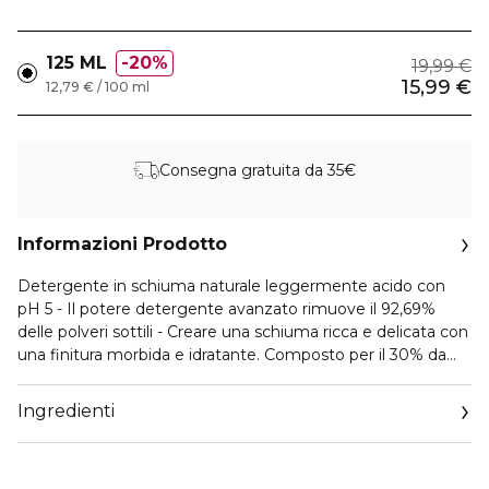
125 ML
20%
19,99 €
15,99 €
12,79 € / 100 ml
Consegna gratuita da 35€
Informazioni Prodotto
Detergente in schiuma naturale leggermente acido con
pH 5 - Il potere detergente avanzato rimuove il 92,69%
delle polveri sottili - Creare una schiuma ricca e delicata con
una finitura morbida e idratante. Composto per il 30% da
Fiala di Centella che lenisce e riequilibra la pelle - Tensioattivi
derivati dal cocco che detergono e idratano delicatamente
Ingredienti
la pelle - Polvere di bicarbonato di sodio ultra-fine che si
attacca al sebo e alle scorie nei pori per rimuoverle
efficacemente