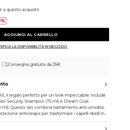
ie a questo acquisto
0%
 AGGIUNGI AL CARRELLO 
 VERIFICA LA DISPONIBILITÀ IN NEGOZIO 
Consegna gratuita da 35€
otto
 Kit, il regalo perfetto per un look impeccabile: include
olor Security Shampoo (75 ml) e Dream Coat
0 ml). Questo set combina trattamento anti-umidità,
tezione anticrespo per trasformare i capelli ribelli in
e e disciplinata, pronta per le feste.