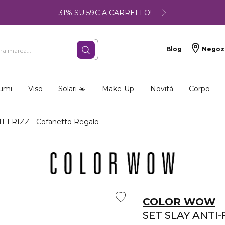
-31% SU 59€ A CARRELLO!
Blog
Negoz
umi
Viso
Solari ☀️
Make-Up
Novità
Corpo
I-FRIZZ - Cofanetto Regalo
COLOR WOW
SET SLAY ANTI-