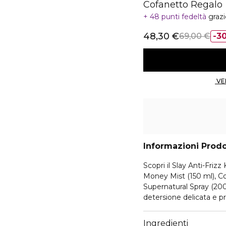
Cofanetto Regalo
48 punti fedeltà
graz
48,30 €
69,00 €
3
Informazioni Prod
Scopri il Slay Anti-Frizz
Money Mist (150 ml), C
Supernatural Spray (20
detersione delicata e pro
una chioma liscia, lucent
Ingredienti