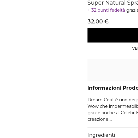
Super Natural Spr
32 punti fedeltà
grazi
32,00 €
Informazioni Prod
Dream Coat è uno dei pro
Wow che impermeabilizz
grazie anche al Celebrity
creazione.
Grazie alle sue proprie
impermeabilizzante. Que
Ingredienti