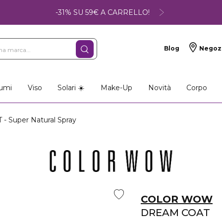
-31% SU 59€ A CARRELLO!
Blog
Negoz
umi
Viso
Solari ☀️
Make-Up
Novità
Corpo
 Super Natural Spray
COLOR WOW
DREAM COAT