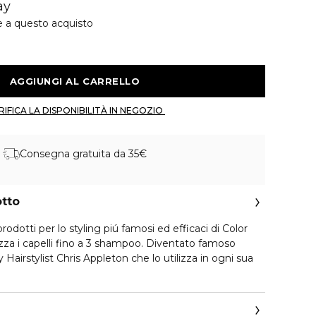
ay
e a questo acquisto
 AGGIUNGI AL CARRELLO 
 VERIFICA LA DISPONIBILITÀ IN NEGOZIO 
Consegna gratuita da 35€
otto
dotti per lo styling piú famosi ed efficaci di Color
a i capelli fino a 3 shampoo. Diventato famoso
 Hairstylist Chris Appleton che lo utilizza in ogni sua
tà anti-umidità, agisce come agente
sto spray leggero per la lucentezza è la chiave per