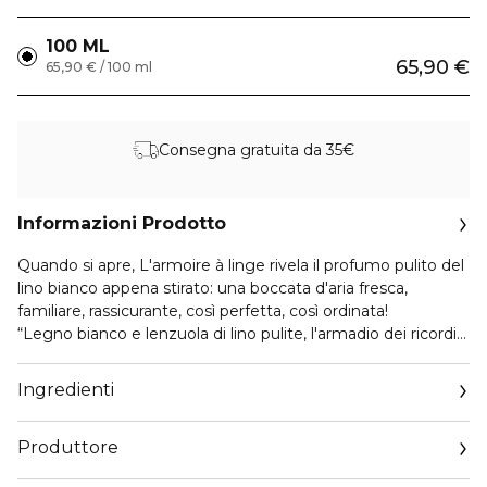
100 ML
65,90 €
65,90 € / 100 ml
Consegna gratuita da 35€
Informazioni Prodotto
Quando si apre, L'armoire à linge rivela il profumo pulito del
lino bianco appena stirato: una boccata d'aria fresca,
familiare, rassicurante, così perfetta, così ordinata!
“Legno bianco e lenzuola di lino pulite, l'armadio dei ricordi
custodisce tutti i segreti.” Serge Lutens
Ingredienti
Narratore, eterno sognatore, profondo esploratore, Serge
Lutens ci trasporta in un mondo di sua creazione attraverso
Produttore
questa nuova collezione di profumi AT HOME: cinque
memorabili viaggi olfattivi attraverso cinque case, ognuna