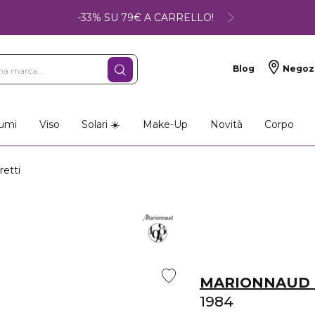
-33% SU 79€ A CARRELLO!
Blog
Negoz
umi
Viso
Solari ☀️
Make-Up
Novità
Corpo
retti
MARIONNAUD 
1984