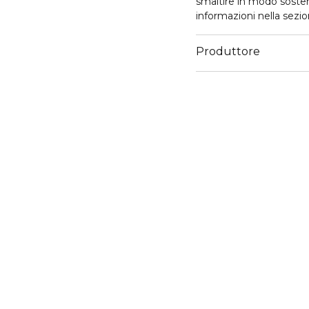
smaltire in modo sosteni
informazioni nella sezi
Produttore