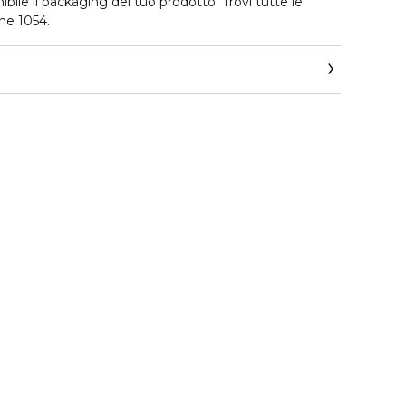
bile il packaging del tuo prodotto. Trovi tutte le
one 1054.