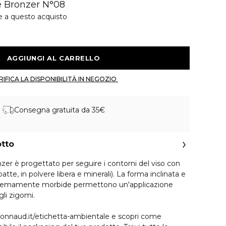
 e Bronzer N°08
e a questo acquisto
 AGGIUNGI AL CARRELLO 
 VERIFICA LA DISPONIBILITÀ IN NEGOZIO 
Consegna gratuita da 35€
otto
nzer è progettato per seguire i contorni del viso con
mpatte, in polvere libera e minerali). La forma inclinata e
estremamente morbide permettono un'applicazione
gli zigomi.
ionnaud.it/etichetta-ambientale e scopri come