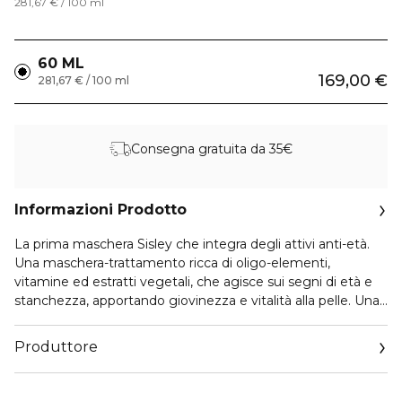
281,67 € / 100 ml
60 ML
169,00 €
281,67 € / 100 ml
Consegna gratuita da 35€
Informazioni Prodotto
La prima maschera Sisley che integra degli attivi anti-età.
Una maschera-trattamento ricca di oligo-elementi,
vitamine ed estratti vegetali, che agisce sui segni di età e
stanchezza, apportando giovinezza e vitalità alla pelle. Una
bellezza istantanea che coniuga tre azioni , per ritrovare un
incarnato luminoso e una pelle come ridensificata in soli 15
Produttore
minuti. Azione levigante e ridensificante, rivitalizzante e
idratante, addolcente e riparatrice. Deliziosamente
Email
profumata alla rosa, questa maschera dalla texture delicata
www.sisley-paris.com