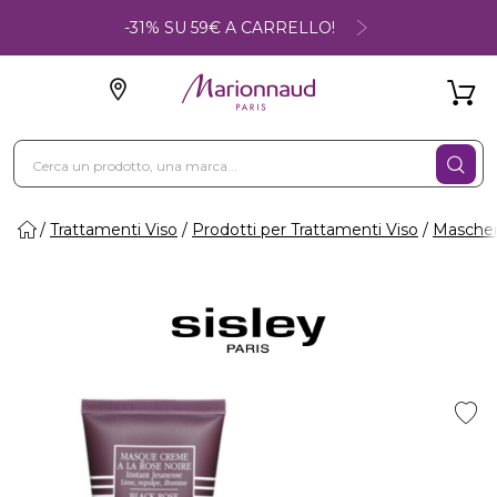
-31% SU 59€ A CARRELLO!
Trattamenti Viso
Prodotti per Trattamenti Viso
Maschere