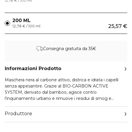
12,78 € / 100 ml
200 ML
25,57 €
12,78 € / 100 ml
Consegna gratuita da 35€
Informazioni Prodotto
Maschera nera al carbone attivo, districa e idrata i capelli
senza appesantire. Grazie al BIO-CARBON ACTIVE
SYSTEM, derivato dal bamboo, agisce contro
l'inquinamento urbano e rimuove i residui di smog e
impurità, riequilibrando il cuoio capelluto. Arricchita con
cheratina, ristruttura e nutre i capelli in profondità. Per
Produttore
capelli detossinati, soffici e setosi.
Email
customercare@diegodallapalma.com