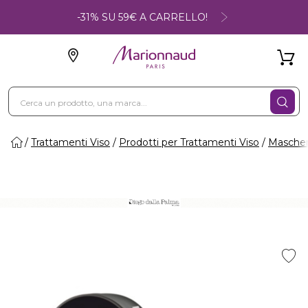
-31% SU 59€ A CARRELLO!
Trattamenti Viso
Prodotti per Trattamenti Viso
Maschere