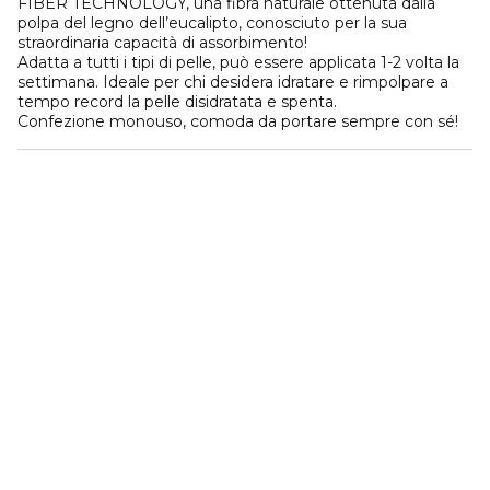
FIBER TECHNOLOGY, una fibra naturale ottenuta dalla
polpa del legno dell’eucalipto, conosciuto per la sua
straordinaria capacità di assorbimento!
Adatta a tutti i tipi di pelle, può essere applicata 1-2 volta la
settimana. Ideale per chi desidera idratare e rimpolpare a
tempo record la pelle disidratata e spenta.
Confezione monouso, comoda da portare sempre con sé!