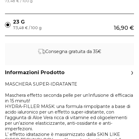
73,48 € / 100 g
23 G
16,90 €
73,48 € / 100 g
Consegna gratuita da 35€
Informazioni Prodotto
MASCHERA SUPER-IDRATANTE
Maschera effetto seconda pelle per un’infusione di efficacia
in 15 minuti!
HYDRA-FILLER MASK: una formula rimpolpante a base di
acido ialuronico per un effetto super-idratante, con
l’aggiunta di Aloe Vera ricca di vitamine ed oligoelementi
per un’azione elasticizzante, anti-ossidante e anti-
imperfezioni.
L’ effetto idratazione è massimizzato dalla SKIN LIKE