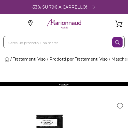
-33% SU 79€ A CARRELLO!
Trattamenti Viso
Prodotti per Trattamenti Viso
Maschere