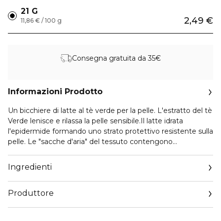
21 G
2,49 €
11,86 € / 100 g
Consegna gratuita da 35€
Informazioni Prodotto
Un bicchiere di latte al tè verde per la pelle. L'estratto del tè
Verde lenisce e rilassa la pelle sensibile.Il latte idrata
l'epidermide formando uno strato protettivo resistente sulla
pelle. Le "sacche d'aria" del tessuto contengono
un'abbondante quantità di essenza che favorisce
l'assorbimento dei principi attivi da parte della pelle e vi
Ingredienti
aderisce in maniera eccellente. COME USARE: 1. Dopo aver
lavato il viso, preparare la pelle applicando un tonico. 2.
Produttore
Stendere la maschera di tessuto sul viso sistemandola con
attenzione intorno ad occhi e naso. 3. Lasciare agire per 10-
Email
20 minuti e rimuovere. 4. Picchiettare la pelle fino al